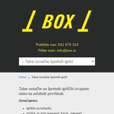
Pokličite nas: 041 670 314
Pišite nam: info@box.si
→
Home
Talne označbe športnih igrišč
Talne označbe na športnih igriščih izvajamo
samo na asfaltnih površinah.
Označujemo:
Igrišče za košarko
Igrišče za mali nogomet ,futsal , rokomet